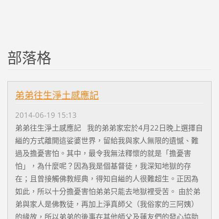
部落格
弟弟往生淨土感應記
2014-06-19 15:13
弟弟往生淨土感應記 我的弟弟家宏於4月22日晚上選擇自
縊的方式離開這娑婆世界，留給我與家人無限的遺憾、難
過及擔憂害怕。其中，最令我無法釋懷的就是「擔憂害
怕」，為什麼呢？因為我是個基督徒，我深知地獄的存
在；且曾接觸佛教經典，得知自縊的人很難超生。正因為
如此，所以十分擔憂害怕弟弟只能去地獄裡受苦。 由於弟
弟與家人是佛教徒，再加上淨真師父（我俗家的三阿姨）
的緣故，所以弟弟的後事在其他師父及蓮友們的發心協助